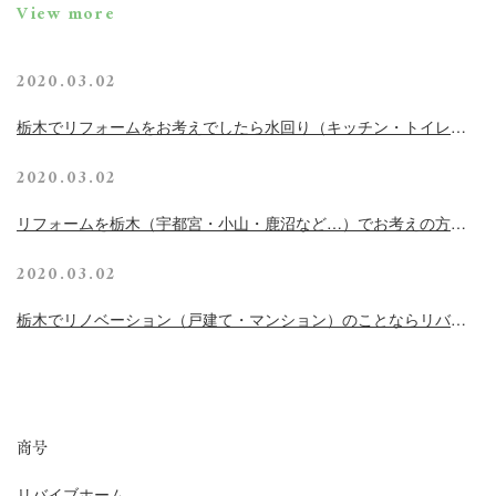
View more
2020.03.02
栃木でリフォームをお考えでしたら水回り（キッチン・トイレな
ど）に注目！中古住宅でも理想の暮らしを実現
2020.03.02
リフォームを栃木（宇都宮・小山・鹿沼など…）でお考えの方は
リバイブホームへ～リフォームで快適なトイレ空間～
2020.03.02
栃木でリノベーション（戸建て・マンション）のことならリバイ
ブホームまで～リノベーションとリフォームの違い～
商号
リバイブホーム