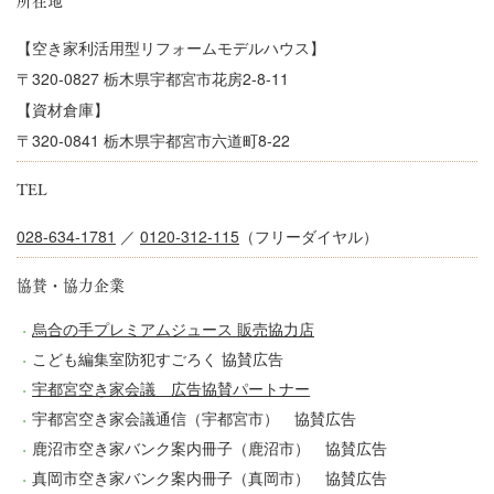
【空き家利活用型リフォームモデルハウス】
〒320-0827 栃木県宇都宮市花房2-8-11
【資材倉庫】
〒320-0841 栃木県宇都宮市六道町8-22
TEL
028-634-1781
／
0120-312-115
（フリーダイヤル）
協賛・
協力企業
烏合の手プレミアムジュース 販売協力店
こども編集室防犯すごろく 協賛広告
宇都宮空き家会議 広告協賛パートナー
宇都宮空き家会議通信（宇都宮市） 協賛広告
鹿沼市空き家バンク案内冊子（鹿沼市） 協賛広告
真岡市空き家バンク案内冊子（真岡市） 協賛広告